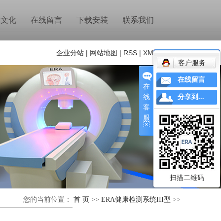
业文化
在线留言
下载安装
联系我们
企业分站
|
网站地图
|
RSS
|
XML
|
客户服务
在线留言
在
线
分享到...
客
服
扫描二维码
您的当前位置：
首 页
>>
ERA健康检测系统III型
>>