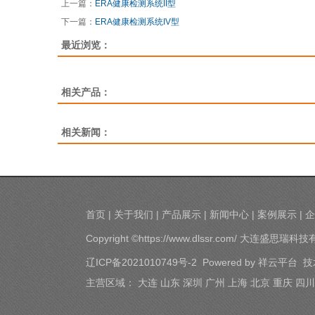
上一篇：
ERA健康检测系统II型
下一篇：
ERA健康检测系统IV型
最近浏览：
相关产品：
相关新闻：
首页
|
关于我们
|
产品展示
|
新闻中心
|
案例展示
|
企
Copyright ©https://www.dlssr.com/ 大连盛
辽ICP备2021010749号-2
Powered by
祥云平台
技
主营区域：
大连
山东
深圳
广州
上海
北京
重庆
四川