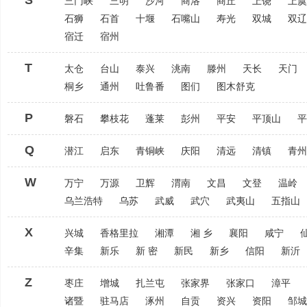
S
三门峡
三明
沙河
商洛
商丘
上饶
上虞
石狮
石首
十堰
石嘴山
寿光
双城
双辽
宿迁
宿州
T
太仓
台山
泰兴
洮南
滕州
天长
天门
桐乡
通州
吐鲁番
图们
图木舒克
P
磐石
攀枝花
蓬莱
彭州
平安
平顶山
平
Q
潜江
启东
青铜峡
庆阳
清远
清镇
青州
W
万宁
万源
卫辉
渭南
文昌
文登
温岭
乌兰浩特
乌苏
武威
武穴
武夷山
五指山
X
兴城
香格里拉
湘潭
湘 乡
襄阳
咸宁
辛集
新乐
新 密
新民
新乡
信阳
新沂
Z
枣庄
增城
扎兰屯
张家界
张家口
漳平
诸暨
驻马店
涿州
自贡
资兴
资阳
邹城