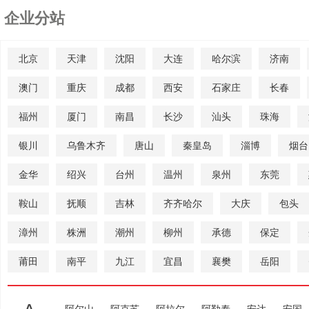
企业分站
北京
天津
沈阳
大连
哈尔滨
济南
澳门
重庆
成都
西安
石家庄
长春
福州
厦门
南昌
长沙
汕头
珠海
银川
乌鲁木齐
唐山
秦皇岛
淄博
烟台
金华
绍兴
台州
温州
泉州
东莞
鞍山
抚顺
吉林
齐齐哈尔
大庆
包头
漳州
株洲
潮州
柳州
承德
保定
莆田
南平
九江
宜昌
襄樊
岳阳
A