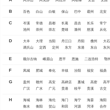
阿尔山
阿克苏
阿拉尔
阿勒泰
安达
安国
B
百色
白山
白银
保山
巴中
霸州
北安
C
岑溪
常德
昌都
长葛
昌吉
长乐
常宁
池州
崇州
崇左
楚雄
滁州
慈溪
从化
D
大丰
大理
当阳
丹江口
丹阳
儋州
大石
调兵山
定西
定州
东方
东港
东台
东兴
E
额尔古纳
峨眉山
恩平
恩施
二连浩特
鄂
F
凤城
肥城
奉化
丰镇
汾阳
福安
福鼎
G
盖州
赣州
高安
高碑店
藁城
高密
高平
广汉
广水
广元
贵港
桂平
贵溪
古交
H
海城
海林
海伦
海门
海宁
海晏
海阳
衡水
衡阳
贺山
和田
河源
菏泽
合作