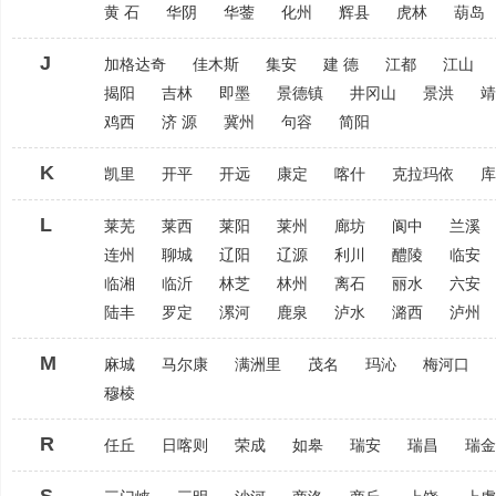
黄 石
华阴
华蓥
化州
辉县
虎林
葫岛
J
加格达奇
佳木斯
集安
建 德
江都
江山
揭阳
吉林
即墨
景德镇
井冈山
景洪
靖
鸡西
济 源
冀州
句容
简阳
K
凯里
开平
开远
康定
喀什
克拉玛依
库
L
莱芜
莱西
莱阳
莱州
廊坊
阆中
兰溪
连州
聊城
辽阳
辽源
利川
醴陵
临安
临湘
临沂
林芝
林州
离石
丽水
六安
陆丰
罗定
漯河
鹿泉
泸水
潞西
泸州
M
麻城
马尔康
满洲里
茂名
玛沁
梅河口
穆棱
R
任丘
日喀则
荣成
如皋
瑞安
瑞昌
瑞金