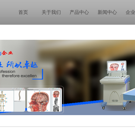
首页
关于我们
产品中心
新闻中心
企
公司简介
ERA健康检测
公司新闻
联系我们
行业新闻
技术中心