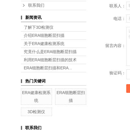
联系我们
联系人：
新闻资讯
电话：
了解下3D检测仪
介绍ERA细胞断层扫描
关于ERA健康检测系统
留言内容：
究竟什么是ERA细胞断层扫描
利用ERA细胞断层扫描的技术
ERA细胞断层扫描和ERA...
验证码：
热门关键词
ERA健康检测系
ERA细胞断层扫
统
描
3D检测仪
联系我们