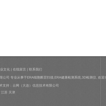
业文化
|
在线留言
|
联系我们
瑞科技有限公司 专业从事于
ERA细胞断层扫描
,
ERA健康检测系统
,
3D检测仪
, 欢
术支持：
云网（大连）信息技术有限公司
江苏
天津