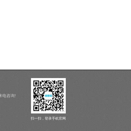
迎来电咨询!
扫一扫，登录手机官网