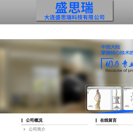
公司概况
在线留言
公司简介